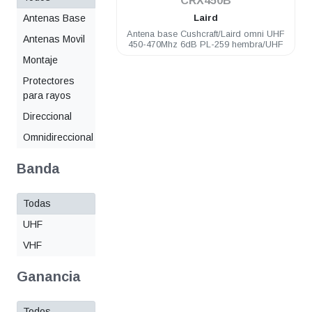
CRX450B
Antenas Base
Laird
Antena base Cushcraft/Laird omni UHF
Antenas Movil
450-470Mhz 6dB PL-259 hembra/UHF
Montaje
Protectores
para rayos
Direccional
Omnidireccional
Banda
Todas
UHF
VHF
Ganancia
Todos