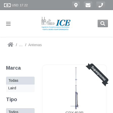
USD: 17.22
...
Antenas
Marca
Superpromo
Todas
Laird
Tipo
Todos