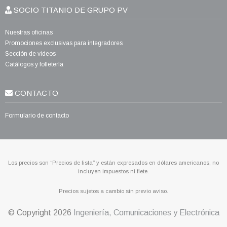
SOCIO TITANIO DE GRUPO PV
Nuestras oficinas
Promociones exclusivas para integradores
Sección de videos
Catálogos y folletería
CONTACTO
Formulario de contacto
Los precios son “Precios de lista” y están expresados en dólares americanos, no
incluyen impuestos ni flete.
Precios sujetos a cambio sin previo aviso.
© Copyright
2026
Ingeniería, Comunicaciones y Electrónica