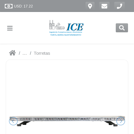
USD: 17.22
...
Torretas