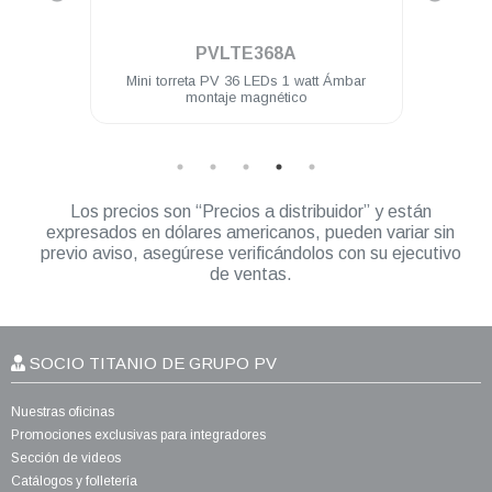
.
PVLTE368A
era de
Mini torreta PV 36 LEDs 1 watt Ámbar
Unida
racion
montaje magnético
Watt 
Los precios son “Precios a distribuidor” y están
expresados en dólares americanos, pueden variar sin
previo aviso, asegúrese verificándolos con su ejecutivo
de ventas.
SOCIO TITANIO DE GRUPO PV
Nuestras oficinas
Promociones exclusivas para integradores
Sección de videos
Catálogos y folletería