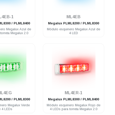
.
.
L4EB-1
ML4EB
L8300 / PLML8400
Megalux
PLML8200 / PLML8300
ero Megalux Azul de
Módulo esquinero Megalux Azul de
torreta Megalux 2.0
4 LED
.
.
ML4EG
ML4ER-1
L8200 / PLML8300
Megalux
PLML8300 / PLML8400
nero Megalux Verde
Módulo esquinero Megalux Rojo de
e 4 LEDs
4 LEDs para torreta Megalux 2.0