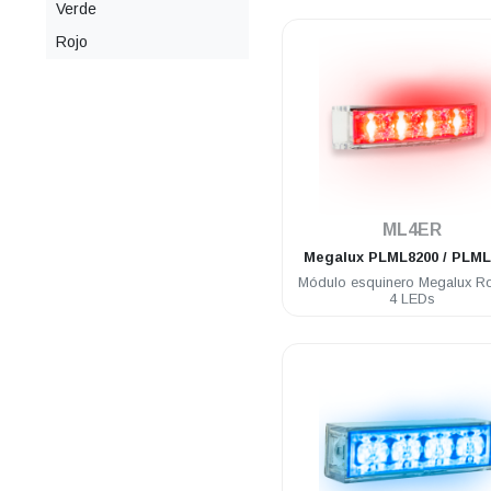
Verde
Rojo
.
ML4ER
Megalux
PLML8200 / PLML
Módulo esquinero Megalux R
4 LEDs