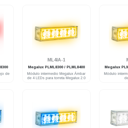
.
ML4IA-1
8300
Megalux
PLML8300 / PLML8400
Megalux
PLM
ojo de
Módulo intermedio Megalux Ámbar
Módulo inter
de 4 LEDs para torreta Megalux 2.0
d