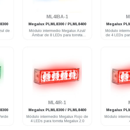
.
ML4IBA-1
M
8300
Megalux
PLML8300 / PLML8400
Megalux
PLM
zul de
Módulo intermedio Megalux Azul/
Módulo interm
Ámbar de 8 LEDs para torreta
de 4 LEDs para
Megalux 2.0
.
ML4IR-1
8300
Megalux
PLML8300 / PLML8400
Megalux
PLM
Verde
Módulo intermedio Megalux Rojo de
Módulo interm
4 LEDs para torreta Megalux 2.0