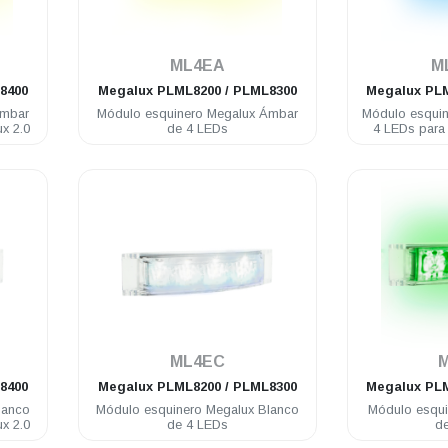
.
ML4EA
M
8400
Megalux
PLML8200 / PLML8300
Megalux
PLM
Ámbar
Módulo esquinero Megalux Ámbar
Módulo esquin
ux 2.0
de 4 LEDs
4 LEDs para 
.
ML4EC
8400
Megalux
PLML8200 / PLML8300
Megalux
PLM
lanco
Módulo esquinero Megalux Blanco
Módulo esqui
ux 2.0
de 4 LEDs
d