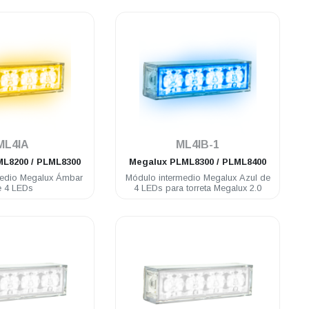
.
.
ML4IA
ML4IB-1
L8200 / PLML8300
Megalux
PLML8300 / PLML8400
medio Megalux Ámbar
Módulo intermedio Megalux Azul de
e 4 LEDs
4 LEDs para torreta Megalux 2.0