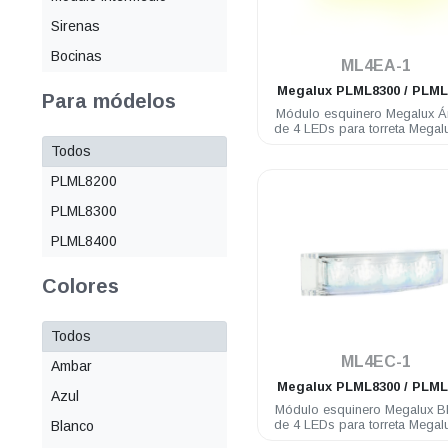
Sirenas
.
Bocinas
ML4EA-1
Megalux
PLML8300 / PLML
Para módelos
Módulo esquinero Megalux 
de 4 LEDs para torreta Megal
Todos
PLML8200
PLML8300
PLML8400
Colores
Todos
.
ML4EC-1
Ambar
Megalux
PLML8300 / PLML
Azul
Módulo esquinero Megalux B
de 4 LEDs para torreta Megal
Blanco