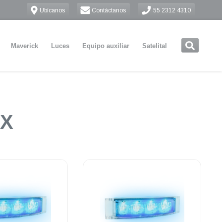
Ubícanos
Contáctanos
55 2312 4310
Maverick
Luces
Equipo auxiliar
Satelital
UX