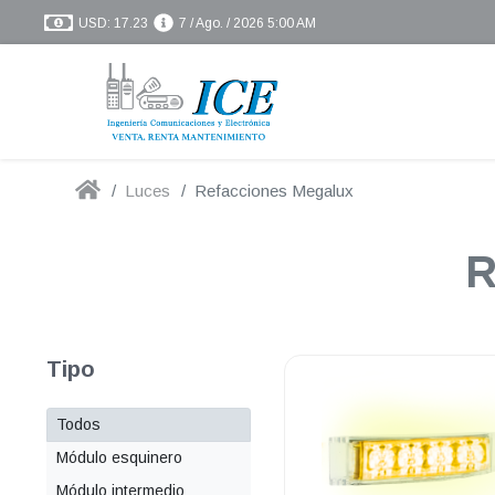
USD: 17.23
7 / Ago. / 2026 5:00 AM
Luces
Refacciones Megalux
R
Tipo
Todos
Módulo esquinero
Módulo intermedio