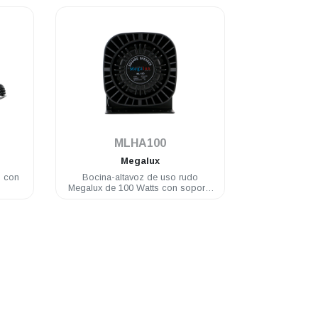
.
MLHA100
Megalux
s con
Bocina-altavoz de uso rudo
Megalux de 100 Watts con soporte
metálico de 2.9 Kg