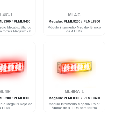
.
.
L4IC-1
ML4IC
L8300 / PLML8400
Megalux
PLML8200 / PLML8300
edio Megalux Blanco
Módulo intermedio Megalux Blanco
 torreta Megalux 2.0
de 4 LEDs
.
.
ML4IR
ML4IRA-1
L8200 / PLML8300
Megalux
PLML8300 / PLML8400
edio Megalux Rojo de
Módulo intermedio Megalux Rojo/
4 LEDs
Ámbar de 8 LEDs para torreta
Megalux 2.0