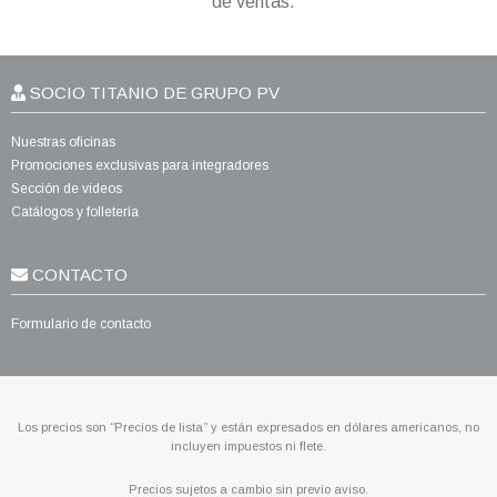
de ventas.
SOCIO TITANIO DE GRUPO PV
Nuestras oficinas
Promociones exclusivas para integradores
Sección de videos
Catálogos y folletería
CONTACTO
Formulario de contacto
Los precios son “Precios de lista” y están expresados en dólares americanos, no
incluyen impuestos ni flete.
Precios sujetos a cambio sin previo aviso.