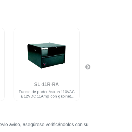
.
.
SL-11R-RA
SL-11R
Fuente de poder Astron 110VAC
Fuente de poder Astr
a 12VDC 11Amp con gabinete
a 12VDC 11A
serie M y GM
evio aviso, asegúrese verificándolos con su