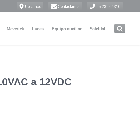
Ubícanos
Contáctanos
55 2312 4310
Maverick
Luces
Equipo auxiliar
Satelital
110VAC a 12VDC