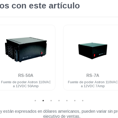
os con este artículo
.
.
RS-50A
RS-7A
Fuente de poder Astron 110VAC
Fuente de poder Astron 110VAC
a 12VDC 50Amp
a 12VDC 7Amp
” y están expresados en dólares americanos, pueden variar sin pr
ejecutivo de ventas.