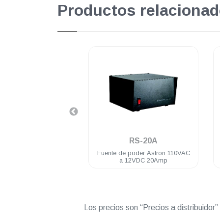
Productos relacionad
.
.
RS-12A
RS-20A
e poder Astron 110VAC
Fuente de poder Astron 110VAC
 12VDC 12Amp
a 12VDC 20Amp
Los precios son “Precios a distribuidor