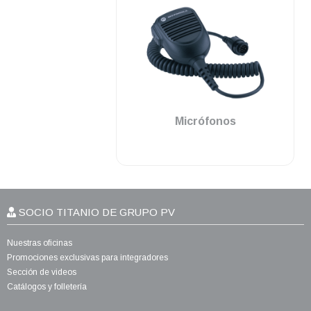
.
Micrófonos
SOCIO TITANIO DE GRUPO PV
Nuestras oficinas
Promociones exclusivas para integradores
Sección de videos
Catálogos y folletería