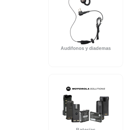
.
Audífonos y diademas
.
Baterías