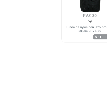
.
FVZ-30
PV
Funda de nylon con lazo bro
sujetador VZ-30
$ 11.0