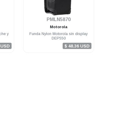
.
PMLN5870
Motorola
che y
Funda Nylon Motorola sin display
DEP550
0 USD
$ 48.36 USD