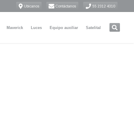
Ubícanos
Contáctanos
55 2312 4310
Maverick
Luces
Equipo auxiliar
Satelital