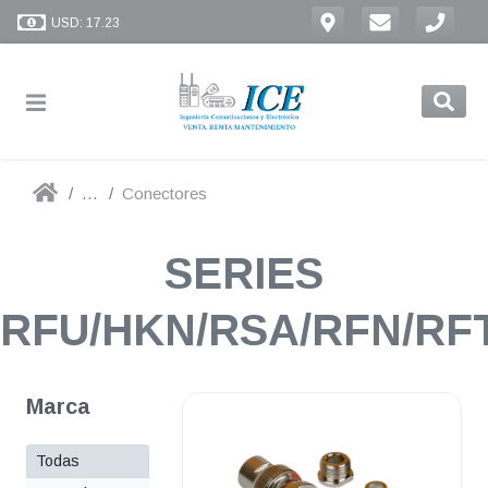
USD: 17.23
...
Conectores
SERIES
RFU/HKN/RSA/RFN/RF
Marca
Todas