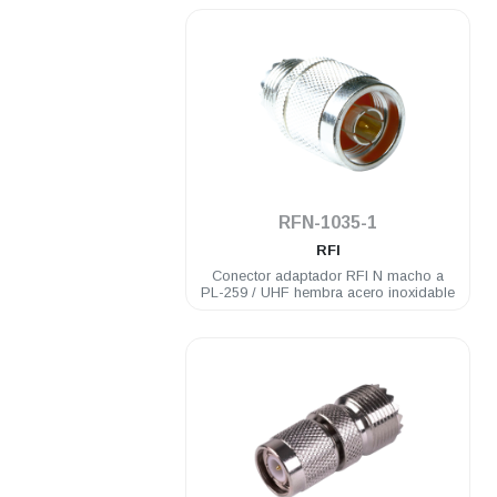
.
RFN-1035-1
RFI
Conector adaptador RFI N macho a
PL-259 / UHF hembra acero inoxidable