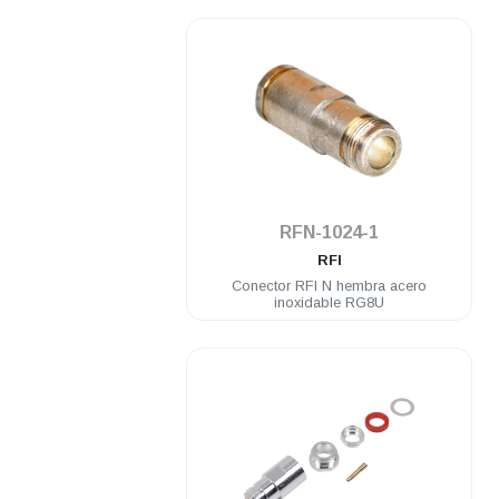
.
RFN-1024-1
RFI
Conector RFI N hembra acero
inoxidable RG8U