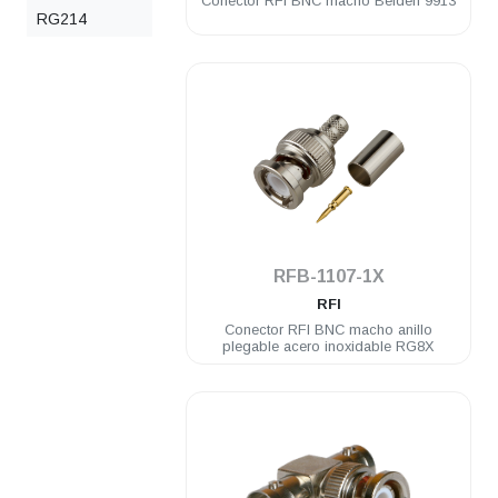
Conector RFI BNC macho Belden 9913
RG214
.
RFB-1107-1X
RFI
Conector RFI BNC macho anillo
plegable acero inoxidable RG8X