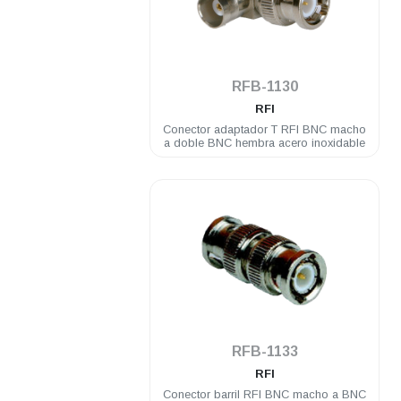
.
RFB-1130
RFI
Conector adaptador T RFI BNC macho
a doble BNC hembra acero inoxidable
.
RFB-1133
RFI
Conector barril RFI BNC macho a BNC