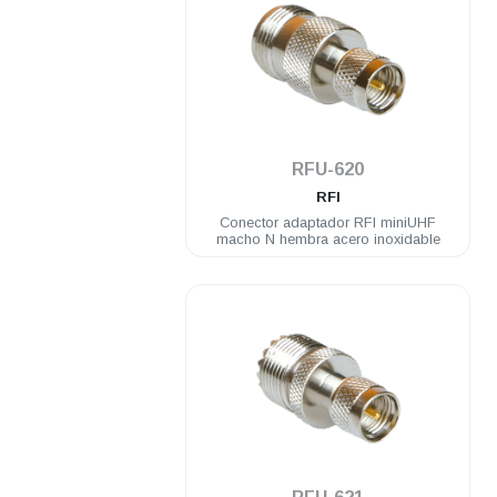
.
RFU-620
RFI
Conector adaptador RFI miniUHF
macho N hembra acero inoxidable
.