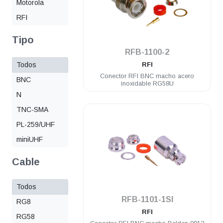
Motorola
RFI
Tipo
.
RFB-1100-2
Todos
RFI
Conector RFI BNC macho acero
BNC
inoxidable RG58U
N
TNC-SMA
PL-259/UHF
miniUHF
Cable
Todos
.
RFB-1101-1SI
RG8
RFI
RG58