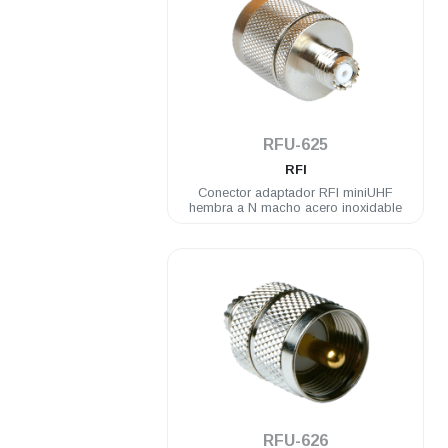
.
RFU-625
RFI
Conector adaptador RFI miniUHF
hembra a N macho acero inoxidable
.
RFU-626