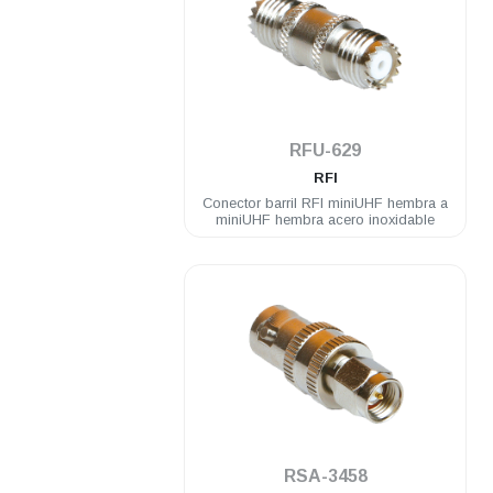
.
RFU-629
RFI
Conector barril RFI miniUHF hembra a
miniUHF hembra acero inoxidable
.
RSA-3458