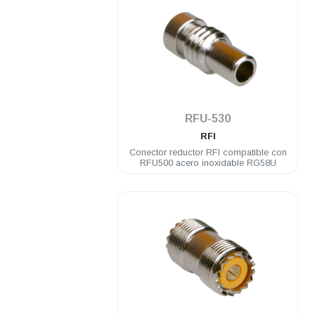
.
RFU-530
RFI
Conector reductor RFI compatible con
RFU500 acero inoxidable RG58U
.