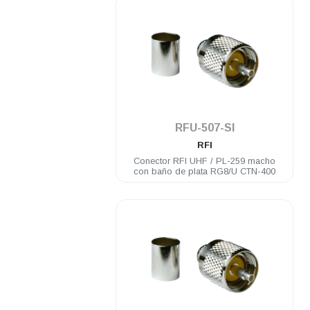
.
RFU-507-SI
RFI
Conector RFI UHF / PL-259 macho
con baño de plata RG8/U CTN-400