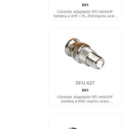
RFI
Conector adaptador RFI miniUHF
hembra a UHF / PL-259 macho acero
inoxidable
.
RFU-627
RFI
Conector adaptador RFI miniUHF
hembra a BNC macho acero
inoxidable