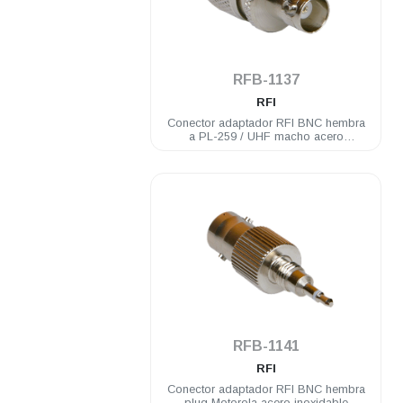
.
RFB-1137
RFI
Conector adaptador RFI BNC hembra
a PL-259 / UHF macho acero
inoxidable
.
RFB-1141
RFI
Conector adaptador RFI BNC hembra
plug Motorola acero inoxidable