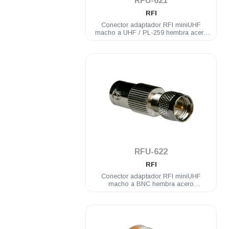
RFU-621
RFI
Conector adaptador RFI miniUHF
macho a UHF / PL-259 hembra acero
inoxidable
.
RFU-622
RFI
Conector adaptador RFI miniUHF
macho a BNC hembra acero
inoxidable