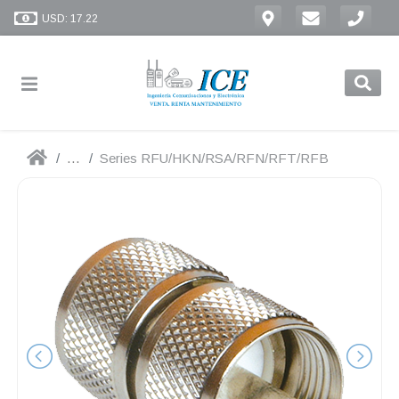
USD: 17.22
...
Series RFU/HKN/RSA/RFN/RFT/RFB