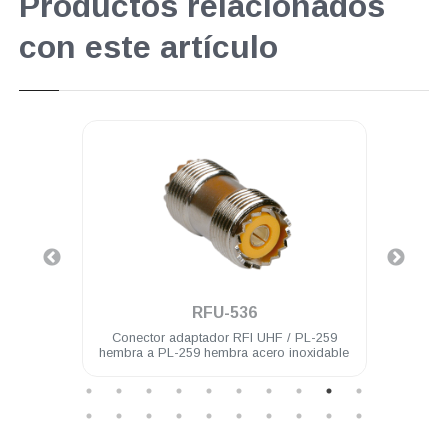
Productos relacionados
con este artículo
.
RFU-536
hembra
Conector adaptador RFI UHF / PL-259
Con
hembra a PL-259 hembra acero inoxidable