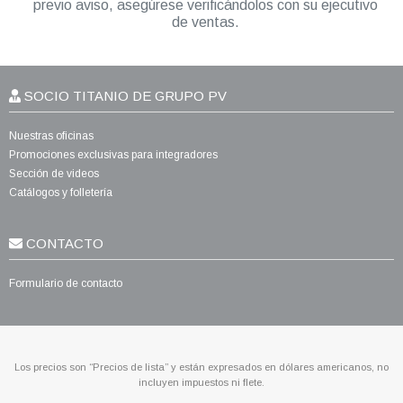
previo aviso, asegúrese verificándolos con su ejecutivo
de ventas.
SOCIO TITANIO DE GRUPO PV
Nuestras oficinas
Promociones exclusivas para integradores
Sección de videos
Catálogos y folletería
CONTACTO
Formulario de contacto
Los precios son “Precios de lista” y están expresados en dólares americanos, no
incluyen impuestos ni flete.