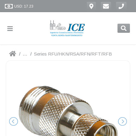
USD: 17.23
...
Series RFU/HKN/RSA/RFN/RFT/RFB