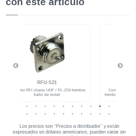
con este artículo
.
RFU-536
 PL-259 hembra
Conector adaptador RFI UHF / PL-259
l
hembra a PL-259 hembra acero inoxidable
Los precios son “Precios a distribuidor” y están
expresados en dólares americanos, pueden variar sin