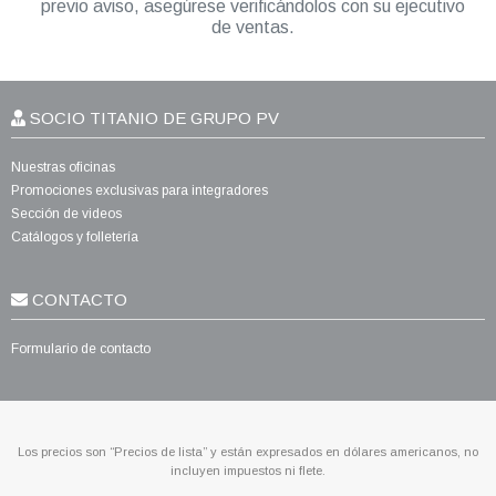
previo aviso, asegúrese verificándolos con su ejecutivo
de ventas.
SOCIO TITANIO DE GRUPO PV
Nuestras oficinas
Promociones exclusivas para integradores
Sección de videos
Catálogos y folletería
CONTACTO
Formulario de contacto
Los precios son “Precios de lista” y están expresados en dólares americanos, no
incluyen impuestos ni flete.