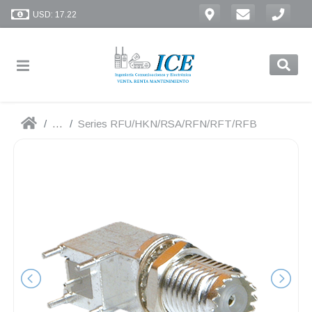
USD: 17.22
...
Series RFU/HKN/RSA/RFN/RFT/RFB