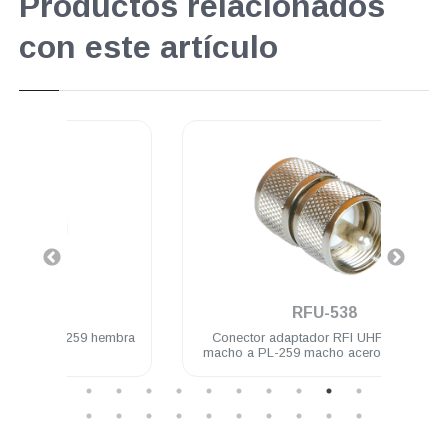
Productos relacionados
con este artículo
.
RFU-538
259 hembra
Conector adaptador RFI UHF / PL-259
macho a PL-259 macho acero inoxidable