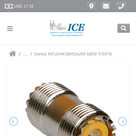
USD: 17.23
...
Series RFU/HKN/RSA/RFN/RFT/RFB