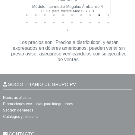
4 LEDs
Módulo intermedio Megalux Ámbar de 4
Mód
LEDs para torreta Megalux 2.0
Los precios son “Precios a distribuidor” y están
expresados en dólares americanos, pueden variar sin
previo aviso, asegúrese verificándolos con su ejecutivo
de ventas.
SOCIO TITANIO DE GRUPO PV
Nuestras oficinas
Promociones exclusivas para integradores
Sección de videos
Catálogos y folletería
CONTACTO