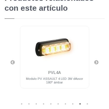
con este artículo
.
PVL4A
 LEDs
Modulo PV ASSAULT 4 LED 3W difusor
Un
brida
180° ámbar
Módu