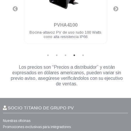
.
PVHA4100
ta 30
Bocina-altavoz PV de uso rudo 100 Watts
Con
cono alta resistencia IP66
Los precios son “Precios a distribuidor” y están
expresados en dólares americanos, pueden variar sin
previo aviso, asegúrese verificándolos con su ejecutivo
de ventas.
SOCIO TITANIO DE GRUPO PV
Nuestras oficinas
Promociones exclusivas para integradores