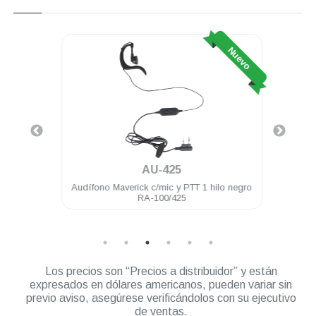
Nuevo
Nuevo
AU-425
 50Ω
Audífono Maverick c/mic y PTT 1 hilo negro
Carg
RA-100/425
Los precios son “Precios a distribuidor” y están
expresados en dólares americanos, pueden variar sin
previo aviso, asegúrese verificándolos con su ejecutivo
de ventas.