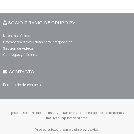
SOCIO TITANIO DE GRUPO PV
Nuestras oficinas
Promociones exclusivas para integradores
Sección de videos
Catálogos y folletería
CONTACTO
Formulario de contacto
Los precios son “Precios de lista” y están expresados en dólares americanos, no
incluyen impuestos ni flete.
Precios sujetos a cambio sin previo aviso.