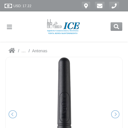
USD: 17.22
...
Antenas