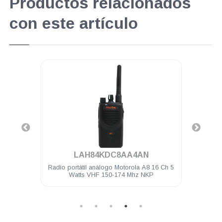
Productos relacionados
con este artículo
.
LAH84KDC8AA4AN
1 hilo
Radio portátil análogo Motorola A8 16 Ch 5
Micró
R620
Watts VHF 150-174 Mhz NKP
IP