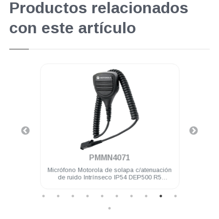
Productos relacionados
con este artículo
.
PMMN4071
hilos
Micrófono Motorola de solapa c/atenuación
Ant
 Elite
de ruido Intrínseco IP54 DEP500 R5
Intrí
DGP8050 Elite