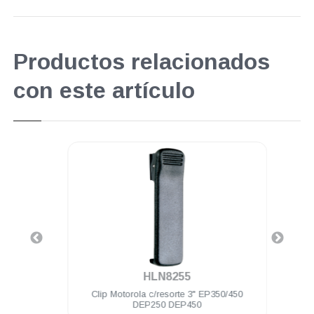
Productos relacionados
con este artículo
.
HLN8255
DEP250
Clip Motorola c/resorte 3" EP350/450
Audíf
DEP250 DEP450
PTT 