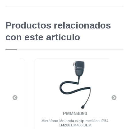
Productos relacionados
con este artículo
.
PMMN4090
y PTT
Micrófono Motorola c/clip metálico IP54
Cab
0
EM200 EM400 DEM
pot