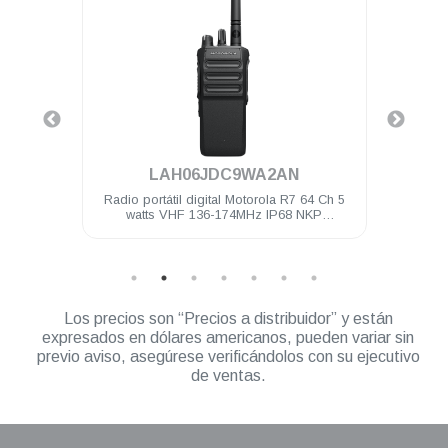
.
LAH06JDC9WA2AN
4 Ch 5
Radio portátil digital Motorola R7 64 Ch 5
Radio 
ilitado
watts VHF 136-174MHz IP68 NKP
watts
Compatible
Los precios son “Precios a distribuidor” y están
expresados en dólares americanos, pueden variar sin
previo aviso, asegúrese verificándolos con su ejecutivo
de ventas.