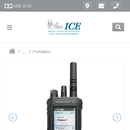
USD: 17.27
...
Portatiles