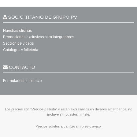
SOCIO TITANIO DE GRUPO PV
Nuestras oficinas
Promociones exclusivas para integradores
Sección de videos
Catálogos y folletería
CONTACTO
Formulario de contacto
Los precios son “Precios de lista” y están expresados en dólares americanos, no
incluyen impuestos ni flete.
Precios sujetos a cambio sin previo aviso.