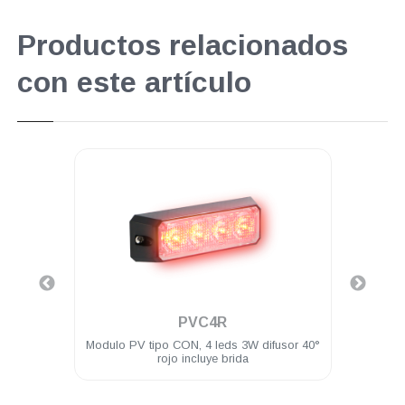
Productos relacionados
con este artículo
.
PVC4R
 Watts
Modulo PV tipo CON, 4 leds 3W difusor 40°
Modul
rojo incluye brida