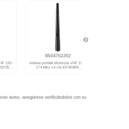
.
.
8504762J02
HLN9844
-
Antena portátil Motorola VHF 155-
Clip Motorola 2" con
174 Mhz 14 cm EP350MX
EP350MX DEP
DEP450 PRO5150/7150 Elite
PRO5150/71
evio aviso, asegúrese verificándolos con su