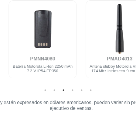
.
.
PMNN4080
PMAD4013
Batería Motorola Li-Ion 2250 mAh
Antena stubby Motorola VHF 155
7.2 V IP54 EP350
174 Mhz Intrínseco 9 cm EP350
DEP450 PRO5150/7150 PRO
Elite
” y están expresados en dólares americanos, pueden variar sin pr
ejecutivo de ventas.