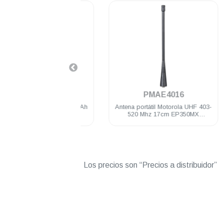
.
.
PMNN4476
PMAE4016
otorola Li-Ion 1750 mAh
Antena portátil Motorola UHF 403-
IP54 EP350 DEP250
520 Mhz 17cm EP350MX
PRO5150/7150 DEP250 DEP450
Los precios son “Precios a distribuidor