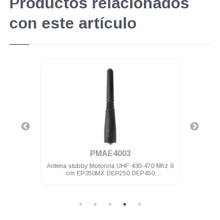
Productos relacionados
con este artículo
.
PMAE4003
20 Mhz
Antena stubby Motorola UHF 430-470 Mhz 9
Ante
P250
cm EP350MX DEP250 DEP450
PRO5150/7150 PRO Elite