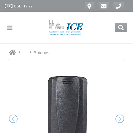
USD: 17.22
...
Baterias