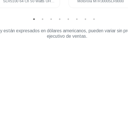
SLR5100 64 Ch 50 Watts UHF
Motorola MTR3000SLR8000
403-470 Mhz
” y están expresados en dólares americanos, pueden variar sin pr
ejecutivo de ventas.