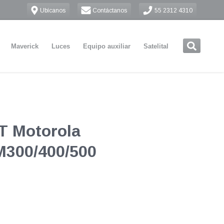
Ubícanos
Contáctanos
55 2312 4310
Maverick
Luces
Equipo auxiliar
Satelital
T Motorola
300/400/500