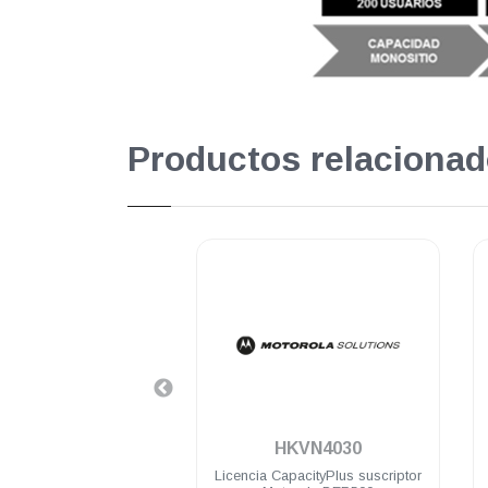
Productos relacionad
.
.
PTTSC0001
HKVN4030
 de IP site conect para
Licencia CapacityPlus suscriptor