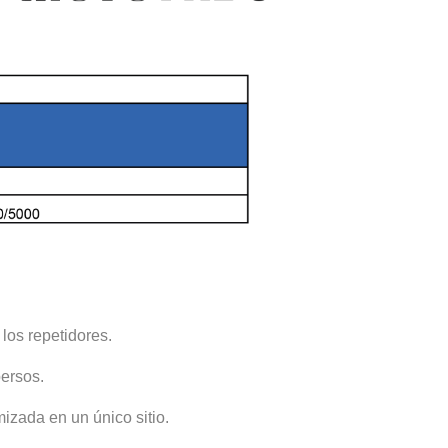
os repetidores.
persos.
izada en un único sitio.