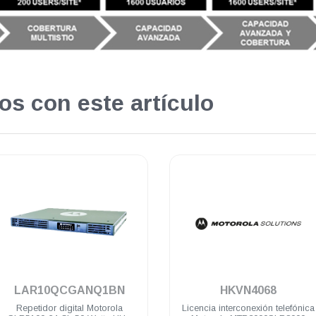
os con este artículo
.
.
LAR10QCGANQ1BN
HKVN4068
Repetidor digital Motorola
Licencia interconexión telefónica