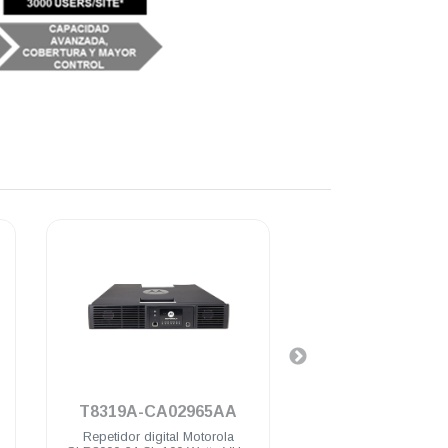
.
.
T8319A-CA02965AA
HKLN4476
Repetidor digital Motorola
Licencia IP SITE 