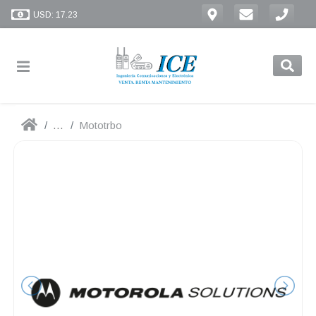
USD: 17.23
...
Mototrbo