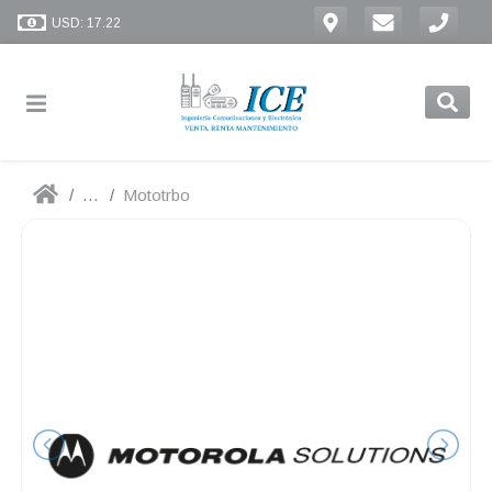
USD: 17.22
...
Mototrbo