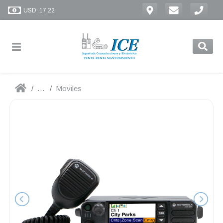
USD: 17.22
...
Moviles