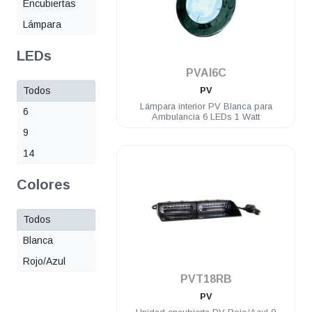
Encubiertas
Lámpara
LEDs
.
PVAI6C
Todos
PV
Lámpara interior PV Blanca para
6
Ambulancia 6 LEDs 1 Watt
9
14
Colores
Todos
Blanca
Rojo/Azul
.
PVT18RB
PV