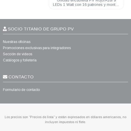
Unidad encubierta PV Rojo/Azul 9
LEDs 1 Watt con 16 patrones y montaje
de ventosa conector encendedo
SOCIO TITANIO DE GRUPO PV
Nuestras oficinas
Promociones exclusivas para integradores
Sección de videos
Catálogos y folletería
CONTACTO
Formulario de contacto
Los precios son “Precios de lista” y están expresados en dólares americanos, no
incluyen impuestos ni flete.